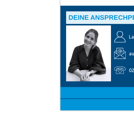
DEINE ANSPRECHP
La
au
02