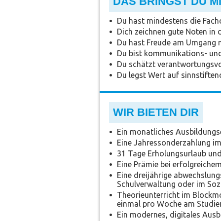
DAS BRINGST DU M
Du hast mindestens die Facho
Dich zeichnen gute Noten in
Du hast Freude am Umgang 
Du bist kommunikations- und
Du schätzt verantwortungsvo
Du legst Wert auf sinnstiften
WIR BIETEN DIR
Ein monatliches Ausbildungse
Eine Jahressonderzahlung i
31 Tage Erholungsurlaub und 
Eine Prämie bei erfolgreichem
Eine dreijährige abwechslung
Schulverwaltung oder im Soz
Theorieunterricht im Blockm
einmal pro Woche am Studien
Ein modernes, digitales Aus