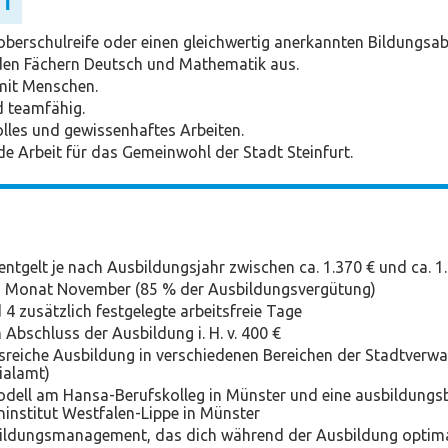
IT
berschulreife oder einen gleichwertig anerkannten Bildungsabs
 den Fächern Deutsch und Mathematik aus.
mit Menschen.
 teamfähig.
lles und gewissenhaftes Arbeiten.
de Arbeit für das Gemeinwohl der Stadt Steinfurt.
ntgelt je nach Ausbildungsjahr zwischen ca. 1.370 € und ca. 1
m Monat November (85 % der Ausbildungsvergütung)
4 zusätzlich festgelegte arbeitsfreie Tage
 Abschluss der Ausbildung i. H. v. 400 €
sreiche Ausbildung in verschiedenen Bereichen der Stadtverwal
ialamt)
odell am Hansa-Berufskolleg in Münster und eine ausbildungs
institut Westfalen-Lippe in Münster
bildungsmanagement, das dich während der Ausbildung optima